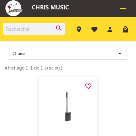
CHRIS MUSIC

search
room
favorite
person
local_mall

Choisir
Affichage 1-1 de 1 article(s)
favorite_border