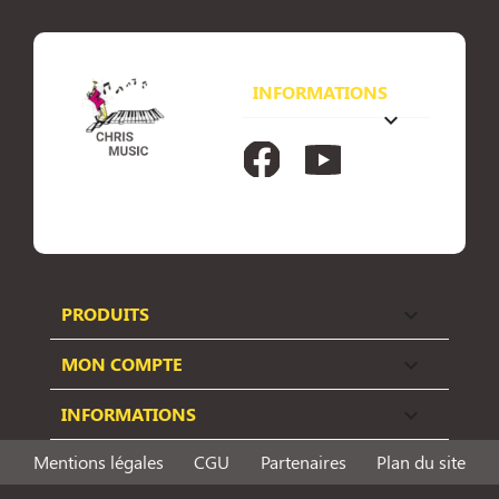
INFORMATIONS
keyboard_arrow_down
Facebook
YouTube
PRODUITS

MON COMPTE

INFORMATIONS

Mentions légales
CGU
Partenaires
Plan du site