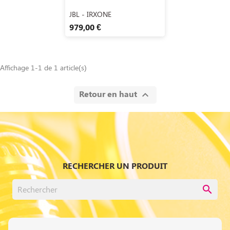
Aperçu rapide

JBL - IRXONE
979,00 €
Affichage 1-1 de 1 article(s)
Retour en haut

RECHERCHER UN PRODUIT
search