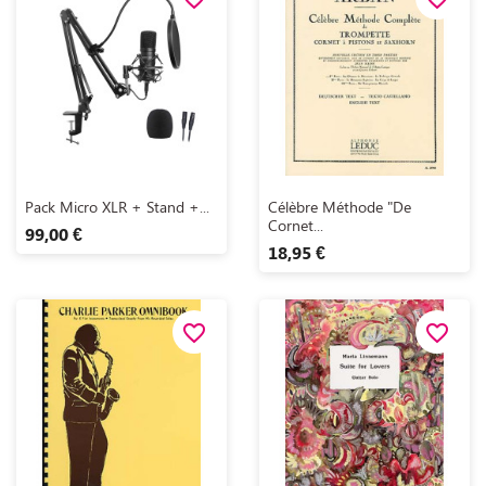
Aperçu rapide
Aperçu rapide


Pack Micro XLR + Stand +...
Célèbre Méthode "de
Cornet...
99,00 €
18,95 €
favorite_border
favorite_border