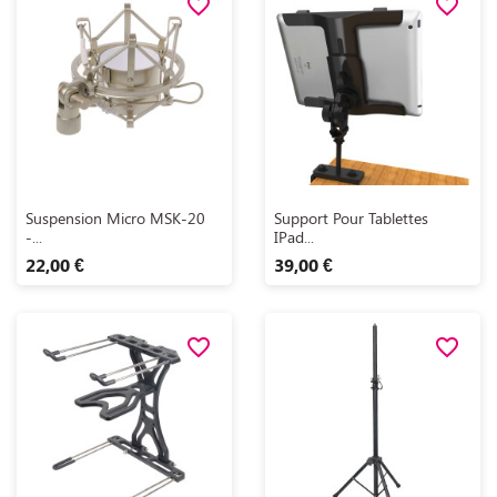
favorite_border
favorite_border
Aperçu rapide
Aperçu rapide


Suspension Micro MSK-20
Support Pour Tablettes
-...
IPad...
22,00 €
39,00 €
favorite_border
favorite_border