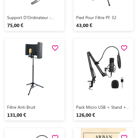
Aperçu rapide
Aperçu rapide


Support D'Ordinateur -...
Pied Pour Filtre PF 32
75,00 €
43,00 €
favorite_border
favorite_border
Aperçu rapide
Aperçu rapide


Filtre Anti Bruit
Pack Micro USB + Stand +...
131,00 €
126,00 €
favorite_border
favorite_border