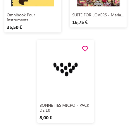
Aperçu rapide
Aperçu rapide


Omnibook Pour
SUITE FOR LOVERS - Maria...
Instruments...
16,75 €
35,50 €
favorite_border
Aperçu rapide

BONNETTES MICRO - PACK
DE 10
8,00 €