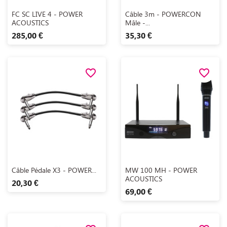
Aperçu rapide
Aperçu rapide


FC SC LIVE 4 - POWER
Câble 3m - POWERCON
ACOUSTICS
Mâle -...
285,00 €
35,30 €
favorite_border
favorite_border
Aperçu rapide
Aperçu rapide


Câble Pédale X3 - POWER...
MW 100 MH - POWER
ACOUSTICS
20,30 €
69,00 €