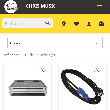
CHRIS MUSIC

search
room
favorite
person
local_mall

Choisir
Affichage 1-15 de 15 article(s)
favorite_border
favorite_border