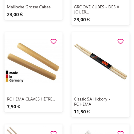
Aperçu rapide
Aperçu rapide


Mailloche Grosse Caisse...
GROOVE CUBES - DÉS À
JOUER...
23,00 €
23,00 €
favorite_border
favorite_border
Aperçu rapide
Aperçu rapide


ROHEMA CLAVES HÊTRE...
Classic 5A Hickory -
ROHEMA
7,50 €
11,50 €
favorite_border
favorite_border