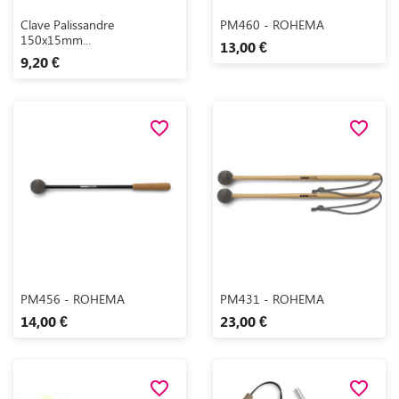
Aperçu rapide
Aperçu rapide


Clave Palissandre
PM460 - ROHEMA
150x15mm...
13,00 €
9,20 €
favorite_border
favorite_border
Aperçu rapide
Aperçu rapide


PM456 - ROHEMA
PM431 - ROHEMA
14,00 €
23,00 €
favorite_border
favorite_border