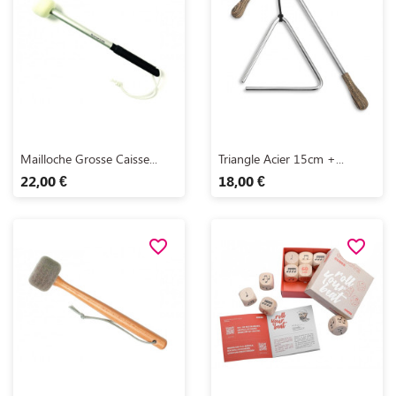
Aperçu rapide
Aperçu rapide


Mailloche Grosse Caisse...
Triangle Acier 15cm +...
22,00 €
18,00 €
favorite_border
favorite_border