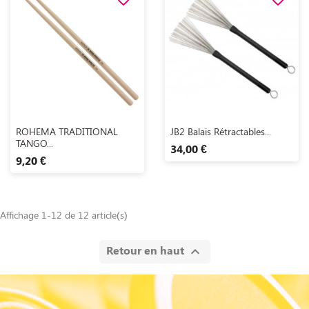
Aperçu rapide
Aperçu rapide


ROHEMA TRADITIONAL
JB2 Balais Rétractables...
TANGO...
34,00 €
9,20 €
Affichage 1-12 de 12 article(s)
Retour en haut
