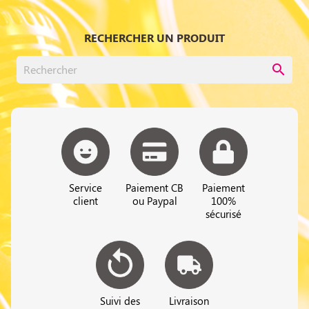
RECHERCHER UN PRODUIT
search
Service
Paiement CB
Paiement
client
ou Paypal
100%
sécurisé
Suivi des
Livraison