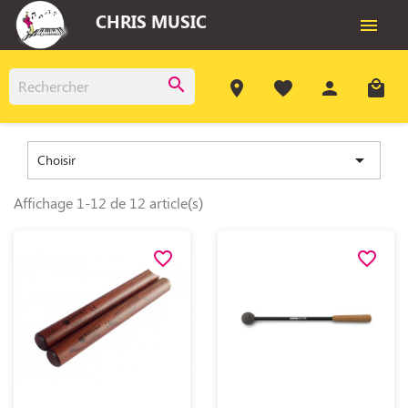
CHRIS MUSIC

search
room
favorite
person
local_mall

Choisir
Affichage 1-12 de 12 article(s)
favorite_border
favorite_border