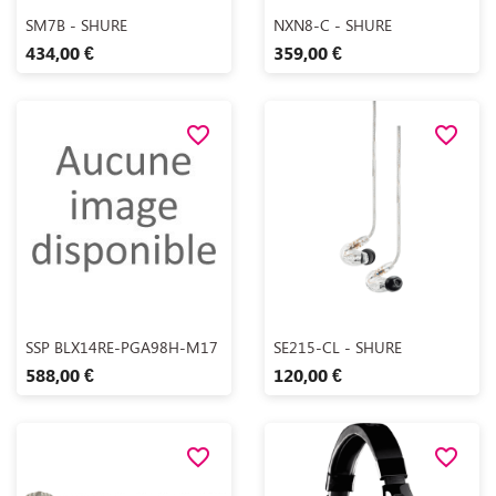
Aperçu rapide
Aperçu rapide


SM7B - SHURE
NXN8-C - SHURE
434,00 €
359,00 €
favorite_border
favorite_border
Aperçu rapide
Aperçu rapide


SSP BLX14RE-PGA98H-M17
SE215-CL - SHURE
588,00 €
120,00 €
favorite_border
favorite_border