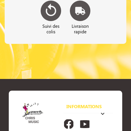
Suivi des
Livraison
colis
rapide
INFORMATIONS
keyboard_arrow_down
Facebook
YouTube