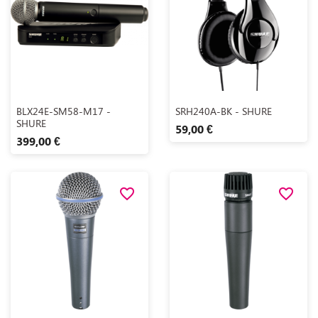
Aperçu rapide
Aperçu rapide


BLX24E-SM58-M17 -
SRH240A-BK - SHURE
SHURE
59,00 €
399,00 €
favorite_border
favorite_border