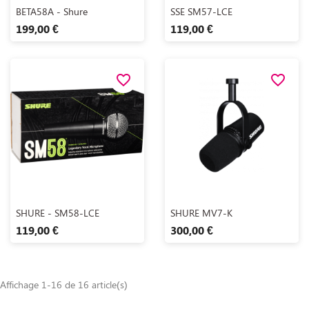
Aperçu rapide
Aperçu rapide


BETA58A - Shure
SSE SM57-LCE
199,00 €
119,00 €
favorite_border
favorite_border
Aperçu rapide
Aperçu rapide


SHURE - SM58-LCE
SHURE MV7-K
119,00 €
300,00 €
Affichage 1-16 de 16 article(s)