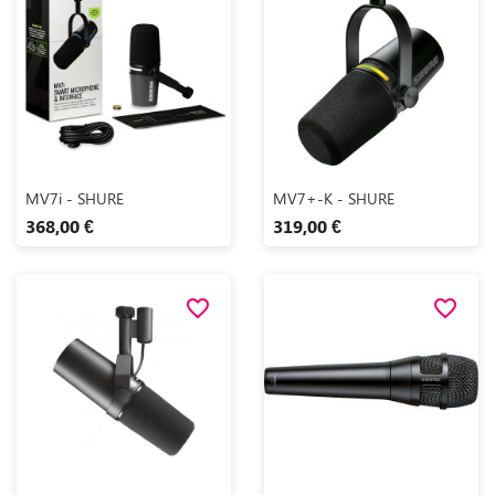
Aperçu rapide
Aperçu rapide


MV7i - SHURE
MV7+-K - SHURE
368,00 €
319,00 €
favorite_border
favorite_border