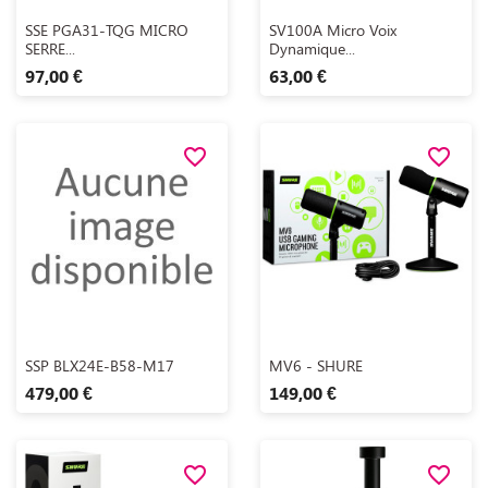
Aperçu rapide
Aperçu rapide


SSE PGA31-TQG MICRO
SV100A Micro Voix
SERRE...
Dynamique...
97,00 €
63,00 €
favorite_border
favorite_border
Aperçu rapide
Aperçu rapide


SSP BLX24E-B58-M17
MV6 - SHURE
479,00 €
149,00 €
favorite_border
favorite_border