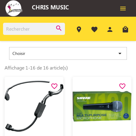
CHRIS MUSIC

search
room
favorite
person
local_mall

Choisir
Affichage 1-16 de 16 article(s)
favorite_border
favorite_border