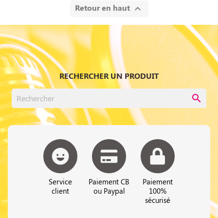
Retour en haut

RECHERCHER UN PRODUIT
search
Service
Paiement CB
Paiement
client
ou Paypal
100%
sécurisé