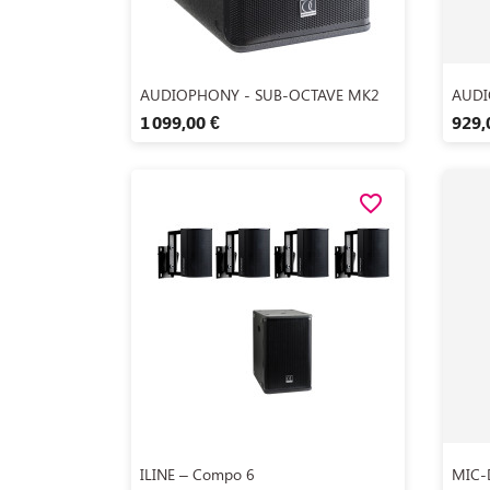
Aperçu rapide

AUDIOPHONY - SUB-OCTAVE MK2
AUDI
1 099,00 €
929,
favorite_border
Aperçu rapide

ILINE – Compo 6
MIC-