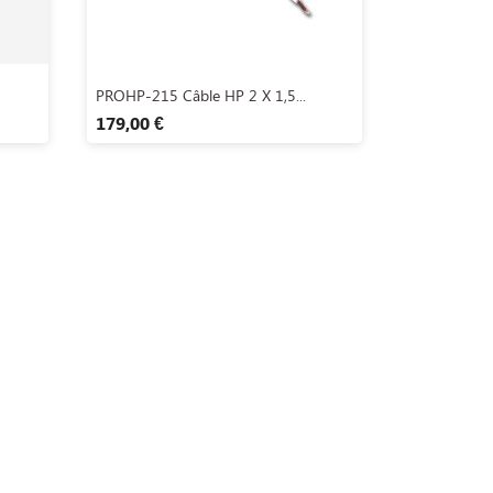
Aperçu rapide

PROHP-215 Câble HP 2 X 1,5...
179,00 €