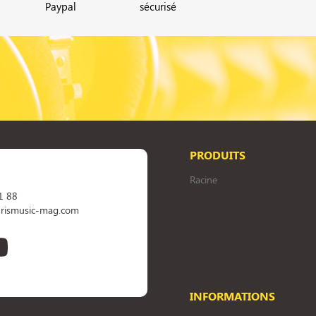
Paypal
sécurisé
PRODUITS
Racine
1 88
rismusic-mag.com
book
YouTube
INFORMATIONS