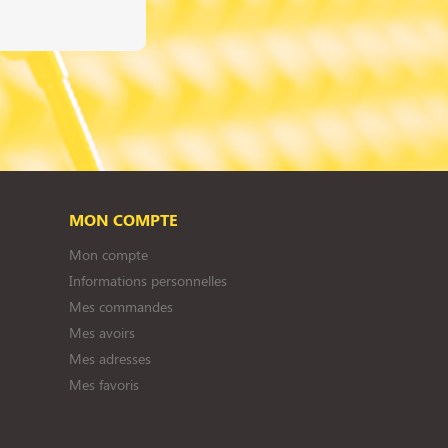
MON COMPTE
Mon compte
Informations personnelles
Mes commandes
Mes avoirs
Mes adresses
Mes favoris