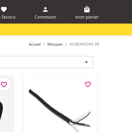
favorite
person
local_mall
 favoris
Connexion
mon panier
Accueil
Marques
AUDIOPHONY PA

favorite_border
favorite_border