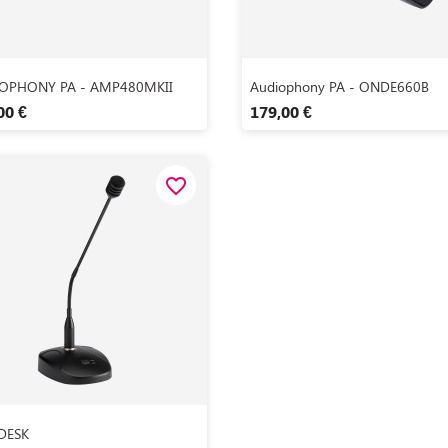
Aperçu rapide
Aperçu rapide


OPHONY PA - AMP480MKII
Audiophony PA - ONDE660B
00 €
179,00 €
favorite_border
Aperçu rapide

DESK