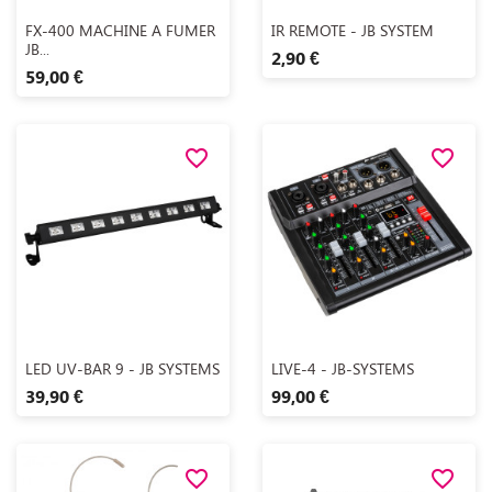
Aperçu rapide
Aperçu rapide


FX-400 MACHINE A FUMER
IR REMOTE - JB SYSTEM
JB...
2,90 €
59,00 €
favorite_border
favorite_border
Aperçu rapide
Aperçu rapide


LED UV-BAR 9 - JB SYSTEMS
LIVE-4 - JB-SYSTEMS
39,90 €
99,00 €
favorite_border
favorite_border