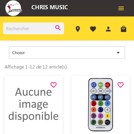
CHRIS MUSIC

search
room
favorite
person
local_mall

Choisir
Affichage 1-12 de 12 article(s)
favorite_border
favorite_border