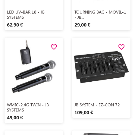
Aperçu rapide
Aperçu rapide


LED UV-BAR 18 - JB
TOURNING BAG - MOVIL-1
SYSTEMS
- JB...
62,90 €
29,00 €
favorite_border
favorite_border
Aperçu rapide
Aperçu rapide


WMIC-2.4G TWIN - JB
JB SYSTEM - EZ-CON 72
SYSTEMS
109,00 €
49,00 €