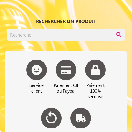
RECHERCHER UN PRODUIT
search
Service
Paiement CB
Paiement
client
ou Paypal
100%
sécurisé