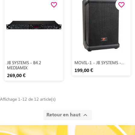
favorite_border
favorite_border
Aperçu rapide
Aperçu rapide


JB SYSTEMS - B4.2
MOVIL-1 - JB SYSTEMS -...
MEDIAMIX
199,00 €
269,00 €
Affichage 1-12 de 12 article(s)
Retour en haut
