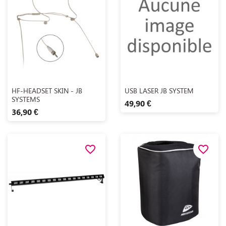
Aperçu rapide
Aperçu rapide


HF-HEADSET SKIN - JB
USB LASER JB SYSTEM
SYSTEMS
49,90 €
36,90 €
favorite_border
favorite_border