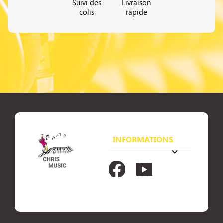
Suivi des
Livraison
colis
rapide
INFORMATIONS
keyboard_arrow_down
Facebook
YouTube