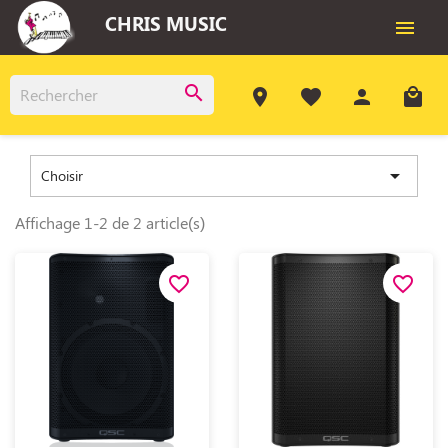
CHRIS MUSIC

search
room
favorite
person
local_mall

Choisir
Affichage 1-2 de 2 article(s)
favorite_border
favorite_border