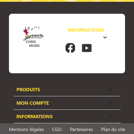
INFORMATIONS
keyboard_arrow_down
Facebook
YouTube
PRODUITS

MON COMPTE

INFORMATIONS

Mentions légales
CGU
Partenaires
Plan du site