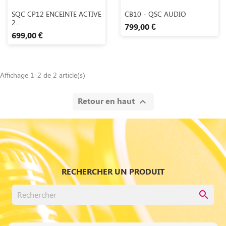
Aperçu rapide
Aperçu rapide


SQC CP12 ENCEINTE ACTIVE
CB10 - QSC AUDIO
2...
799,00 €
699,00 €
Affichage 1-2 de 2 article(s)
Retour en haut

RECHERCHER UN PRODUIT
search