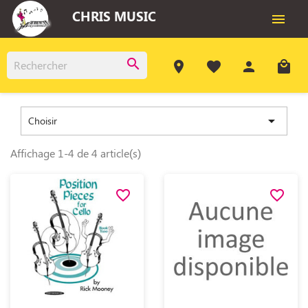
CHRIS MUSIC

search
room
favorite
person
local_mall

Choisir
Affichage 1-4 de 4 article(s)
favorite_border
favorite_border