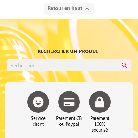
Retour en haut

RECHERCHER UN PRODUIT
search
Service
Paiement CB
Paiement
client
ou Paypal
100%
sécurisé