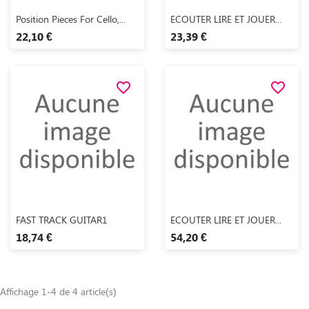
Aperçu rapide
Aperçu rapide


Position Pieces For Cello,...
ECOUTER LIRE ET JOUER...
22,10 €
23,39 €
favorite_border
favorite_border
Aperçu rapide
Aperçu rapide


FAST TRACK GUITAR1
ECOUTER LIRE ET JOUER...
18,74 €
54,20 €
Affichage 1-4 de 4 article(s)