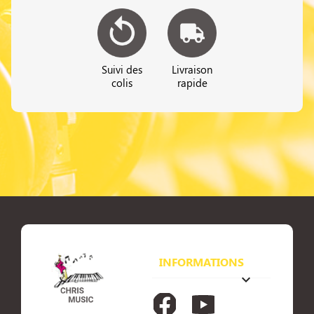
Suivi des
Livraison
colis
rapide
INFORMATIONS
keyboard_arrow_down
Facebook
YouTube