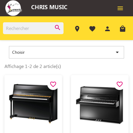
CHRIS MUSIC

search
room
favorite
person
local_mall

Choisir
Affichage 1-2 de 2 article(s)
favorite_border
favorite_border