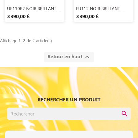
Aperçu rapide
Aperçu rapide


UP110R2 NOIR BRILLANT -...
EU112 NOIR BRILLANT -...
3 390,00 €
3 390,00 €
Affichage 1-2 de 2 article(s)
Retour en haut

RECHERCHER UN PRODUIT
search