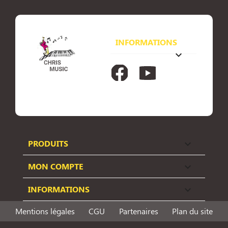
INFORMATIONS
keyboard_arrow_down
Facebook
YouTube
PRODUITS

MON COMPTE

INFORMATIONS

Mentions légales
CGU
Partenaires
Plan du site