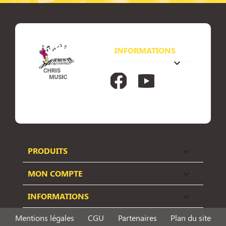
INFORMATIONS
keyboard_arrow_down
Facebook
YouTube
PRODUITS

MON COMPTE

INFORMATIONS

Mentions légales
CGU
Partenaires
Plan du site