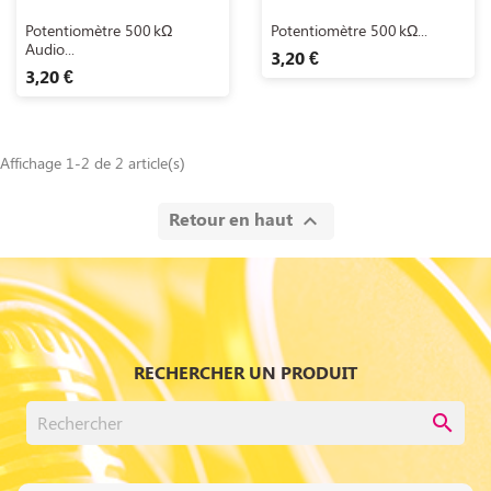
Aperçu rapide
Aperçu rapide


Potentiomètre 500 KΩ
Potentiomètre 500 KΩ...
Audio...
3,20 €
3,20 €
Affichage 1-2 de 2 article(s)
Retour en haut

RECHERCHER UN PRODUIT
search