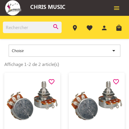
CHRIS MUSIC

search
room
favorite
person
local_mall

Choisir
Affichage 1-2 de 2 article(s)
favorite_border
favorite_border