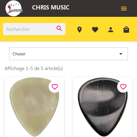
CHRIS MUSIC

search
room
favorite
person
local_mall

Choisir
Affichage 1-5 de 5 article(s)
favorite_border
favorite_border