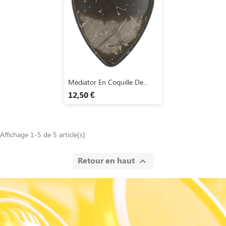
Aperçu rapide

Médiator En Coquille De...
12,50 €
Affichage 1-5 de 5 article(s)
Retour en haut
