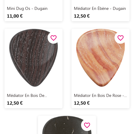
Aperçu rapide
Aperçu rapide


Mini Dug Os - Dugain
Médiator En Ébène - Dugain
11,00 €
12,50 €
favorite_border
favorite_border
Aperçu rapide
Aperçu rapide


Médiator En Bois De...
Médiator En Bois De Rose -...
12,50 €
12,50 €
favorite_border