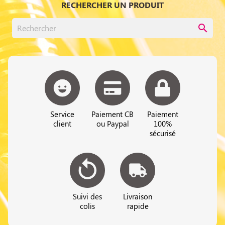
RECHERCHER UN PRODUIT
search
Service
Paiement CB
Paiement
client
ou Paypal
100%
sécurisé
Suivi des
Livraison
colis
rapide