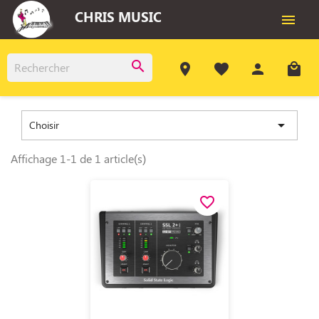
CHRIS MUSIC

search
room
favorite
person
local_mall

Choisir
Affichage 1-1 de 1 article(s)
favorite_border