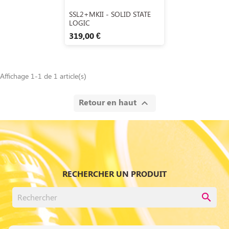
Aperçu rapide

SSL2+MKII - SOLID STATE
LOGIC
319,00 €
Affichage 1-1 de 1 article(s)
Retour en haut

RECHERCHER UN PRODUIT
search