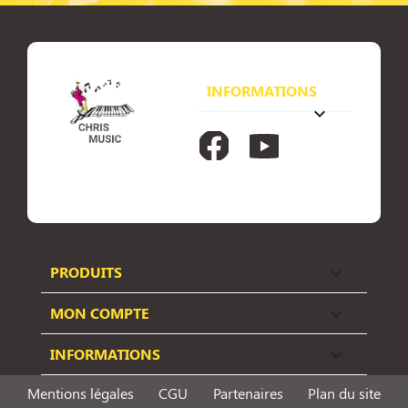
INFORMATIONS
keyboard_arrow_down
Facebook
YouTube
PRODUITS

MON COMPTE

INFORMATIONS

Mentions légales
CGU
Partenaires
Plan du site