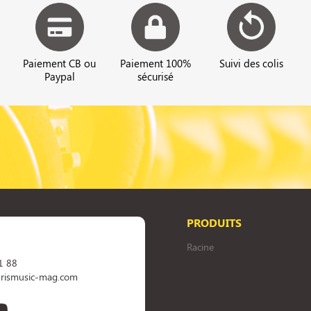
Paiement CB ou
Paiement 100%
Suivi des colis
Paypal
sécurisé
PRODUITS
Racine
1 88
rismusic-mag.com
book
YouTube