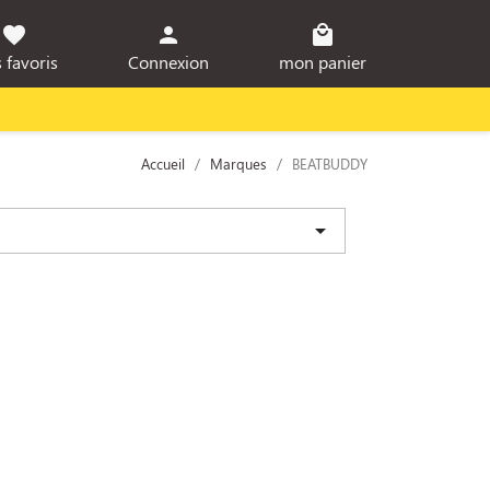
favorite
person
local_mall
 favoris
Connexion
mon panier
Accueil
Marques
BEATBUDDY
