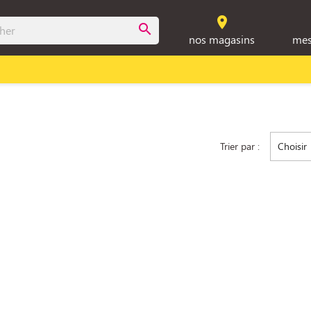
room
search
nos magasins
mes
Trier par :
Choisir