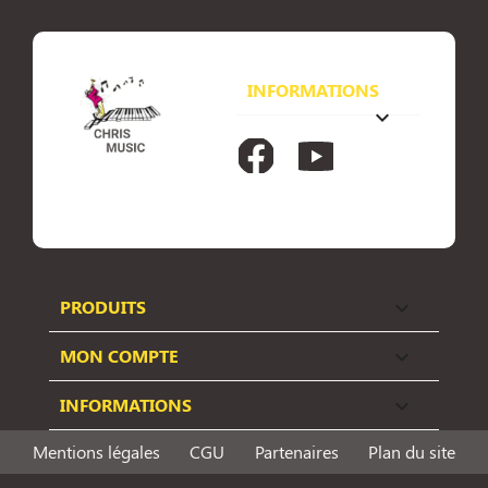
INFORMATIONS
keyboard_arrow_down
Facebook
YouTube
PRODUITS

MON COMPTE

INFORMATIONS

Mentions légales
CGU
Partenaires
Plan du site