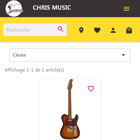
CHRIS MUSIC

search
room
favorite
person
local_mall

Choisir
Affichage 1-1 de 1 article(s)
favorite_border