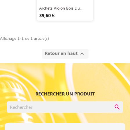
Aperçu rapide

Archets Violon Bois Du...
39,60 €
Affichage 1-1 de 1 article(s)
Retour en haut

RECHERCHER UN PRODUIT
search