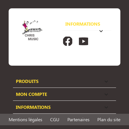
INFORMATIONS
keyboard_arrow_down
Facebook
YouTube
PRODUITS

MON COMPTE

INFORMATIONS

Mentions légales
CGU
Partenaires
Plan du site