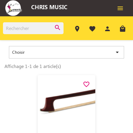
CHRIS MUSIC

search
room
favorite
person
local_mall

Choisir
Affichage 1-1 de 1 article(s)
favorite_border