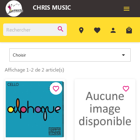
CHRIS MUSIC

search
room
favorite
person
local_mall

Choisir
Affichage 1-2 de 2 article(s)
favorite_border
favorite_border