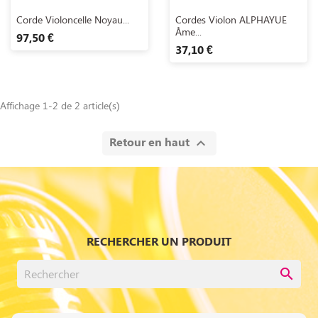
Aperçu rapide
Aperçu rapide


Corde Violoncelle Noyau...
Cordes Violon ALPHAYUE
Âme...
97,50 €
37,10 €
Affichage 1-2 de 2 article(s)
Retour en haut

RECHERCHER UN PRODUIT
search