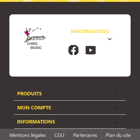
INFORMATIONS
keyboard_arrow_down
Facebook
YouTube
PRODUITS

MON COMPTE

INFORMATIONS

Mentions légales
CGU
Partenaires
Plan du site