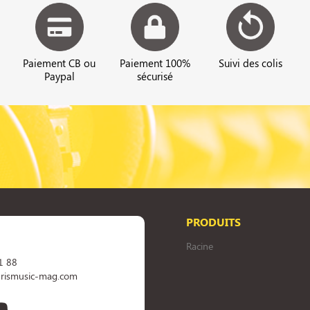
Paiement CB ou
Paiement 100%
Suivi des colis
Paypal
sécurisé
PRODUITS
Racine
1 88
rismusic-mag.com
book
YouTube