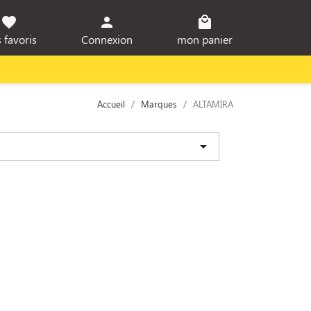
favorite
person
local_mall
 favoris
Connexion
mon panier
Accueil
Marques
ALTAMIRA
