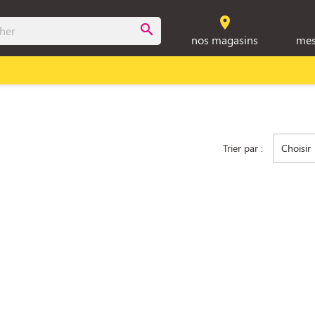
room
search
nos magasins
mes
Trier par :
Choisir