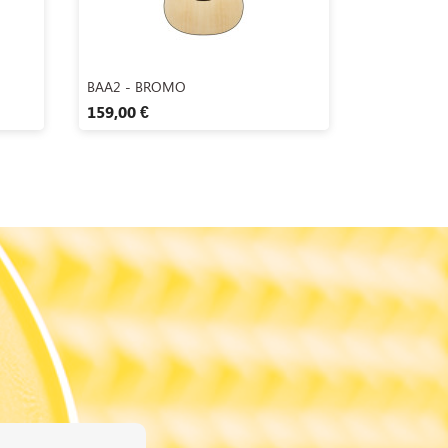
Aperçu rapide

BAA2 - BROMO
159,00 €