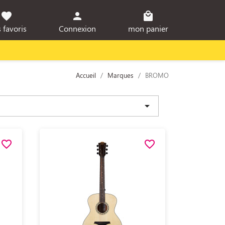
favorite
person
local_mall
 favoris
Connexion
mon panier
Accueil
Marques
BROMO

favorite_border
favorite_border