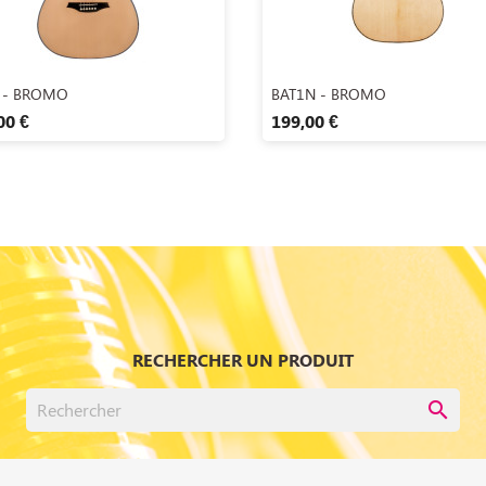
Aperçu rapide
Aperçu rapide


 - BROMO
BAT1N - BROMO
00 €
199,00 €
RECHERCHER UN PRODUIT
search