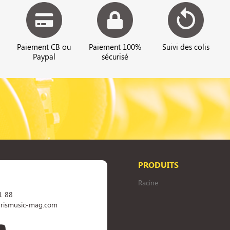
Paiement CB ou
Paiement 100%
Suivi des colis
Paypal
sécurisé
PRODUITS
Racine
1 88
rismusic-mag.com
book
YouTube