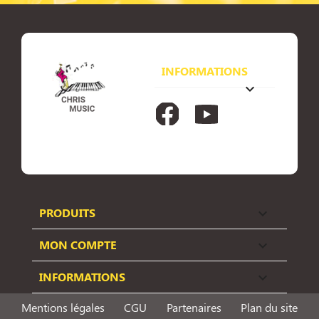
INFORMATIONS
keyboard_arrow_down
Facebook
YouTube
PRODUITS

MON COMPTE

INFORMATIONS

Mentions légales
CGU
Partenaires
Plan du site