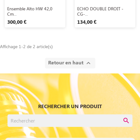
Aperçu rapide
Aperçu rapide


Ensemble Alto HW 42,0
ECHO DOUBLE DROIT -
Cm...
CG-...
300,00 €
134,00 €
Affichage 1-2 de 2 article(s)
Retour en haut

RECHERCHER UN PRODUIT
search