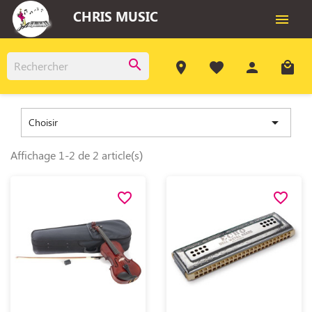
CHRIS MUSIC

search
room
favorite
person
local_mall

Choisir
Affichage 1-2 de 2 article(s)
favorite_border
favorite_border