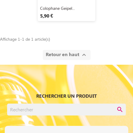
Aperçu rapide

Colophane Geipel...
5,90 €
Affichage 1-1 de 1 article(s)
Retour en haut

RECHERCHER UN PRODUIT
search