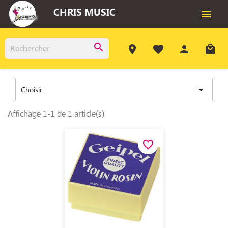
CHRIS MUSIC

search
room
favorite
person
local_mall

Choisir
Affichage 1-1 de 1 article(s)
favorite_border