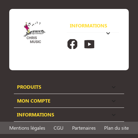
INFORMATIONS
keyboard_arrow_down
Facebook
YouTube
PRODUITS

MON COMPTE

INFORMATIONS

Mentions légales
CGU
Partenaires
Plan du site