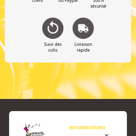
sécurisé
Suivi des
Livraison
colis
rapide
INFORMATIONS
keyboard_arrow_down