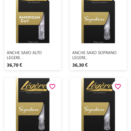
Aperçu rapide
Aperçu rapide


ANCHE SAXO ALTO
ANCHE SAXO SOPRANO
LEGERE...
LEGERE...
36,70 €
36,30 €
favorite_border
favorite_border