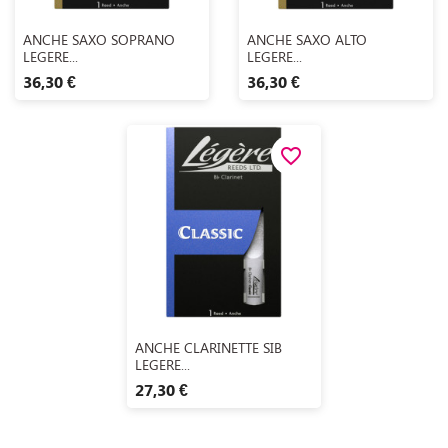
Aperçu rapide
Aperçu rapide


ANCHE SAXO SOPRANO
ANCHE SAXO ALTO
LEGERE...
LEGERE...
36,30 €
36,30 €
favorite_border
Aperçu rapide

ANCHE CLARINETTE SIB
LEGERE...
27,30 €