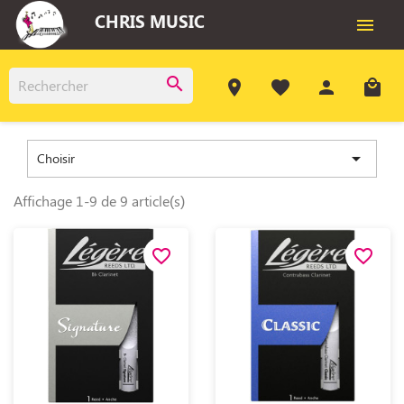
CHRIS MUSIC

search
room
favorite
person
local_mall

Choisir
Affichage 1-9 de 9 article(s)
favorite_border
favorite_border