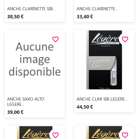
Aperçu rapide
Aperçu rapide


ANCHE CLARINETTE SIB...
ANCHE CLARINETTE...
38,50 €
33,40 €
favorite_border
favorite_border
Aperçu rapide
Aperçu rapide


ANCHE SAXO ALTO
ANCHE CLAR SIB LEGERE...
LEGERE...
44,50 €
39,00 €
favorite_border
favorite_border