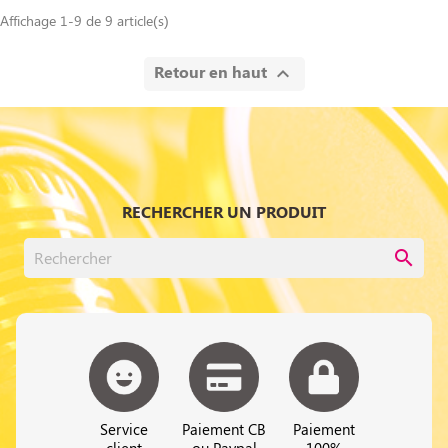
Affichage 1-9 de 9 article(s)
Retour en haut

RECHERCHER UN PRODUIT
search
Service
Paiement CB
Paiement
client
ou Paypal
100%