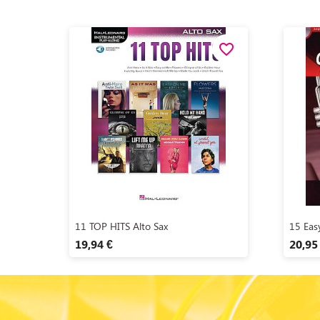
favorite_border
Aperçu rapide

11 TOP HITS Alto Sax
15 Easy
19,94 €
20,95