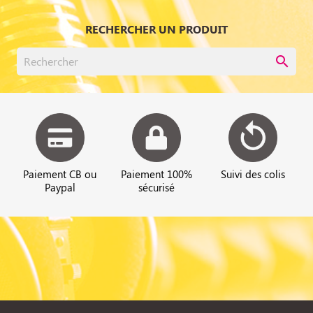
RECHERCHER UN PRODUIT
search
Paiement CB ou
Paiement 100%
Suivi des colis
Paypal
sécurisé