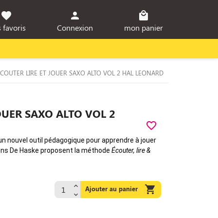
favorite
person
local_mall
 favoris
Connexion
mon panier
ECOUTER LIRE ET JOUER SAXO ALTO VOL 2 HAL LEONARD
OUER SAXO ALTO VOL 2
favorite_border
un nouvel outil pédagogique pour apprendre à jouer
tions De Haske proposent la méthode
Écouter, lire &

Ajouter au panier