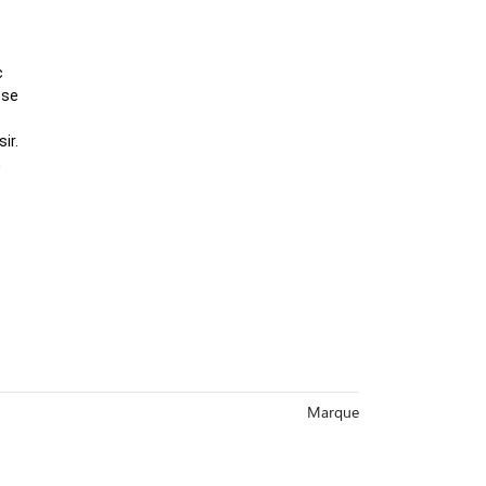
c
 se
ir.
n
Marque