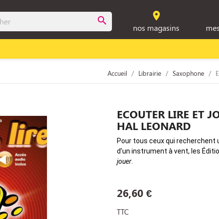
room
search
nos magasins
mes
Accueil
Librairie
Saxophone
ECOUTER LIRE ET J
HAL LEONARD
Pour tous ceux qui recherchent 
d’un instrument à vent, les Édi
jouer
.
26,60 €
TTC