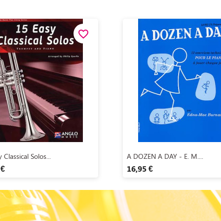
favorite_border
Aperçu rapide
Aperçu rapide


 Classical Solos...
A DOZEN A DAY - E. M....
 €
16,95 €