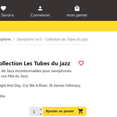
favorite
person
local_mall
 favoris
Connexion
mon panier
ophone
Saxophone vol.3 - Collection Les Tubes du jazz
llection Les Tubes du jazz
favorite_border
s de Jazz incontournables pour saxophones.
t ces Hits du Jazz.
ight And Day, Cry Me A River, St James Infirmary,
mba.

Ajouter au panier