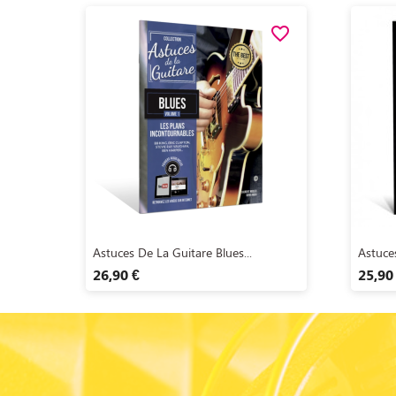
favorite_border
Aperçu rapide

Astuces De La Guitare Blues...
Astuces
26,90 €
25,90