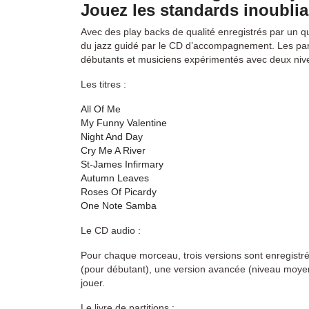
Jouez les standards inoubli
Avec des play backs de qualité enregistrés par un q
du jazz guidé par le CD d’accompagnement. Les par
débutants et musiciens expérimentés avec deux nivea
Les titres :
All Of Me
My Funny Valentine
Night And Day
Cry Me A River
St-James Infirmary
Autumn Leaves
Roses Of Picardy
One Note Samba
Le CD audio :
Pour chaque morceau, trois versions sont enregistré
(pour débutant), une version avancée (niveau moyen)
jouer.
Le livre de partitions :