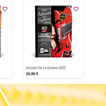
favorite_border
favorite_border
Aperçu rapide

Astuces De La Guitare JAZZ
26,90 €