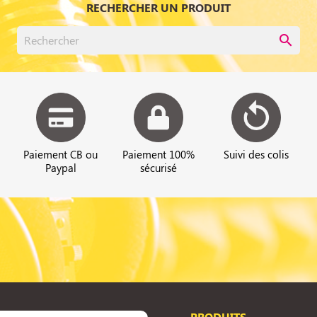
RECHERCHER UN PRODUIT
search
Paiement CB ou
Paiement 100%
Suivi des colis
Paypal
sécurisé
PRODUITS