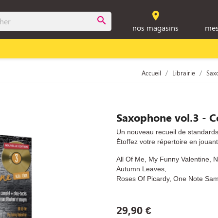
room
search
nos magasins
mes
Accueil
Librairie
Sax
Saxophone vol.3 - Co
Un nouveau recueil de standard
Étoffez votre répertoire en jouan
All Of Me, My Funny Valentine, N
Autumn Leaves,
Roses Of Picardy, One Note Sa
29,90 €