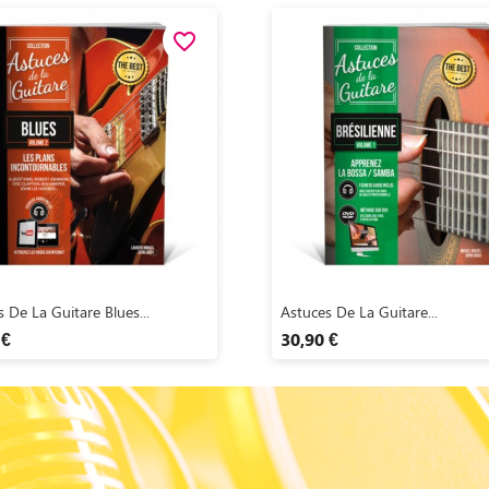
favorite_border
Aperçu rapide
Aperçu rapide


 De La Guitare Blues...
Astuces De La Guitare...
 €
30,90 €