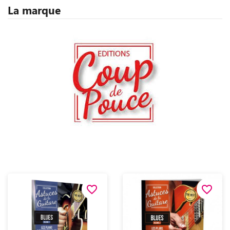
La marque
favorite_border
favorite_border