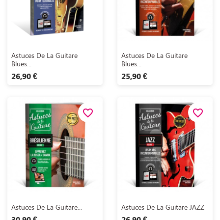
Aperçu rapide
Aperçu rapide


Astuces De La Guitare
Astuces De La Guitare
Blues...
Blues...
26,90 €
25,90 €
favorite_border
favorite_border
Aperçu rapide
Aperçu rapide


Astuces De La Guitare...
Astuces De La Guitare JAZZ
30,90 €
26,90 €