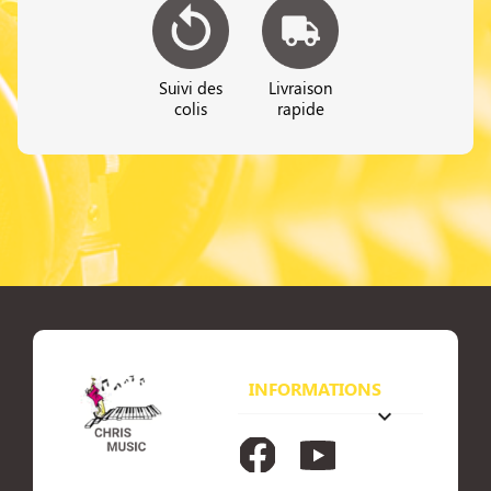
Suivi des
Livraison
colis
rapide
INFORMATIONS
keyboard_arrow_down
Facebook
YouTube