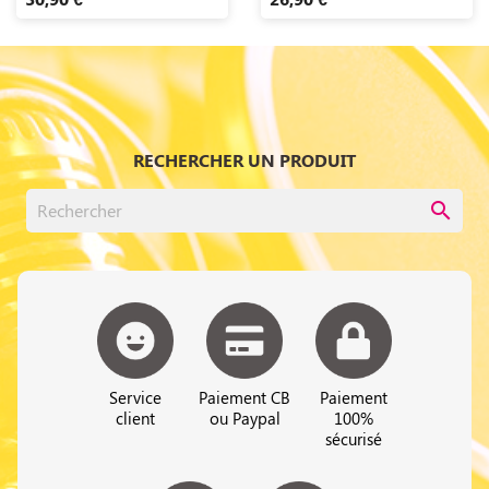
RECHERCHER UN PRODUIT
search
Service
Paiement CB
Paiement
client
ou Paypal
100%
sécurisé