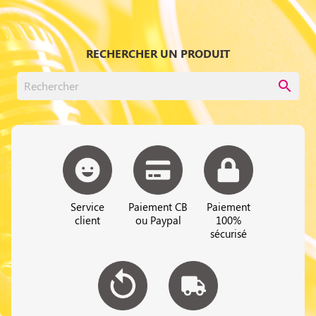
RECHERCHER UN PRODUIT
search
Service
Paiement CB
Paiement
client
ou Paypal
100%
sécurisé