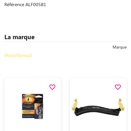
Référence
ALF00SB1
La marque
Marque
MusicNomad
favorite_border
favorite_border