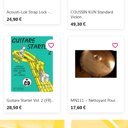
Aperçu rapide
Aperçu rapide


Acousti-Lok Strap Lock -...
COUSSIN KUN Standard
Violon...
24,90 €
49,30 €
favorite_border
favorite_border
Aperçu rapide
Aperçu rapide


Guitare Starter Vol. 2 (FR)...
MN111 – Nettoyant Pour...
28,50 €
17,60 €