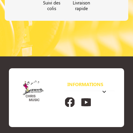
Suivi des
Livraison
colis
rapide
INFORMATIONS
keyboard_arrow_down
Facebook
YouTube