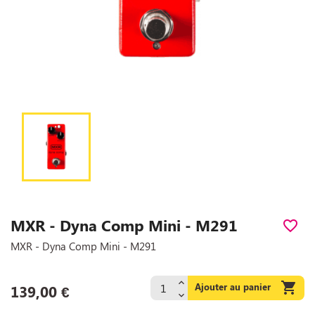
MXR - Dyna Comp Mini - M291
favorite_border
MXR - Dyna Comp Mini - M291

Ajouter au panier
139,00 €