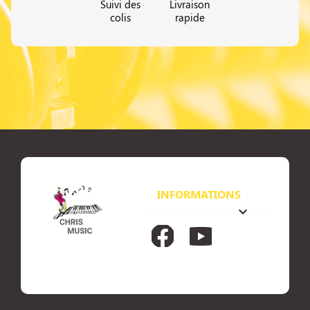
Suivi des
Livraison
colis
rapide
INFORMATIONS
keyboard_arrow_down
Facebook
YouTube