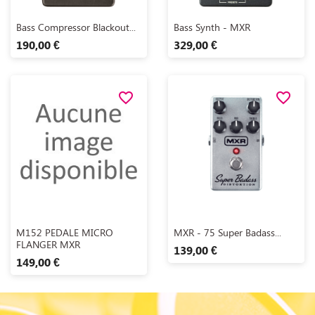
Aperçu rapide
Aperçu rapide


Bass Compressor Blackout...
Bass Synth - MXR
190,00 €
329,00 €
favorite_border
favorite_border
Aperçu rapide
Aperçu rapide


M152 PEDALE MICRO
MXR - 75 Super Badass...
FLANGER MXR
139,00 €
149,00 €