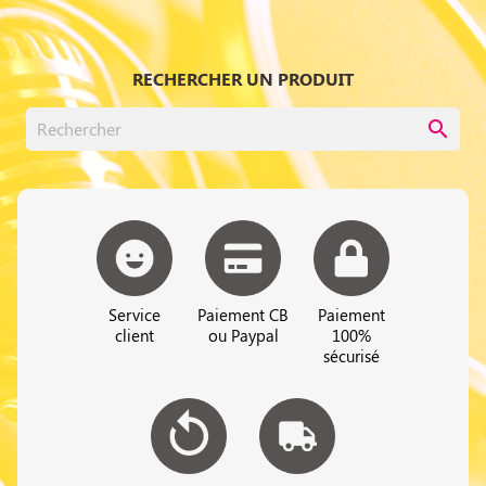
RECHERCHER UN PRODUIT
search
Service
Paiement CB
Paiement
client
ou Paypal
100%
sécurisé