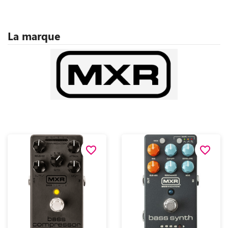
La marque
favorite_border
favorite_border