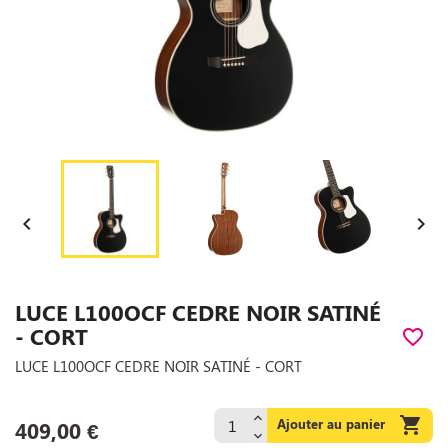


LUCE L100OCF CEDRE NOIR SATINÉ
- CORT
favorite_border
LUCE L100OCF CEDRE NOIR SATINÉ - CORT

Ajouter au panier
409,00 €