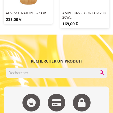
Aperçu rapide
Aperçu rapide


AF515CE NATUREL - CORT
AMPLI BASSE CORT CM20B
20W...
215,00 €
169,00 €
RECHERCHER UN PRODUIT
search