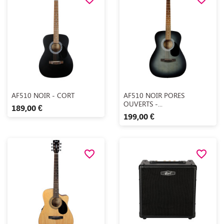
Aperçu rapide
Aperçu rapide


AF510 NOIR - CORT
AF510 NOIR PORES
OUVERTS -...
189,00 €
199,00 €
favorite_border
favorite_border