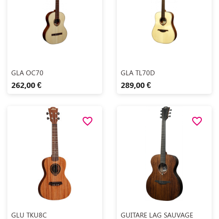
Aperçu rapide
Aperçu rapide


GLA OC70
GLA TL70D
262,00 €
289,00 €
favorite_border
favorite_border
Aperçu rapide
Aperçu rapide


GLU TKU8C
GUITARE LAG SAUVAGE