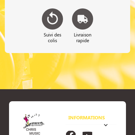
Suivi des
Livraison
colis
rapide
INFORMATIONS
keyboard_arrow_down
Facebook
YouTube