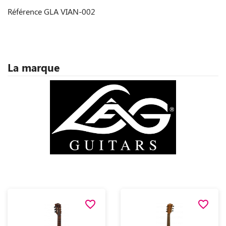
Référence
GLA VIAN-002
La marque
favorite_border
favorite_border