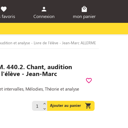
favorite
person
local_mall
 favoris
Connexion
mon panier
 audition et analyse - Livre de l'élève - Jean-Marc ALLERME
 M. 440.2. Chant, audition
e l'élève - Jean-Marc
favorite_border
t intervalles, Mélodies, Théorie et analyse

Ajouter au panier