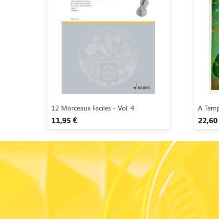
Aperçu rapide

12 Morceaux Faciles - Vol. 4
A Tempo
11,95 €
22,60