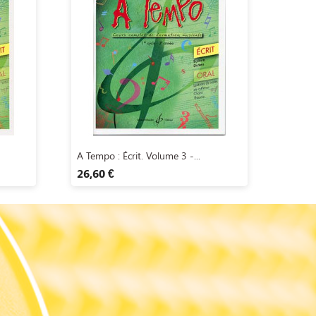
Aperçu rapide

A Tempo : Écrit. Volume 3 -...
26,60 €