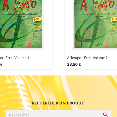
Aperçu rapide
Aperçu rapide


 : Écrit. Volume 1 -...
A Tempo : Écrit. Volume 2 -...
 €
23,50 €
RECHERCHER UN PRODUIT
search