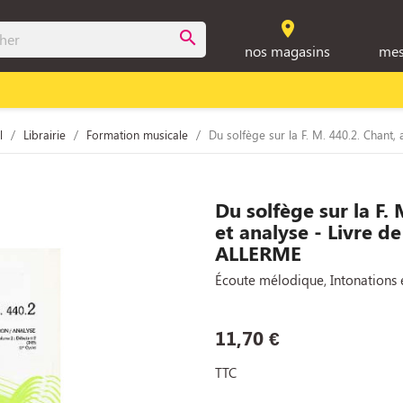
room
search
nos magasins
mes
l
Librairie
Formation musicale
Du solfège sur la F. M. 440.2. Chant,
Du solfège sur la F.
et analyse - Livre d
ALLERME
Écoute mélodique, Intonations e
11,70 €
TTC