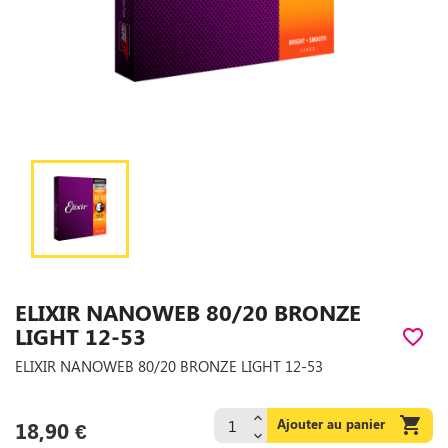
ELIXIR NANOWEB 80/20 BRONZE
LIGHT 12-53
favorite_border
ELIXIR NANOWEB 80/20 BRONZE LIGHT 12-53

Ajouter au panier
18,90 €