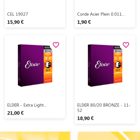
Aperçu rapide
Aperçu rapide


CEL 19027
Corde Acier Plein 0.011...
15,90 €
1,90 €
favorite_border
favorite_border
Aperçu rapide
Aperçu rapide


ELIXIR - Extra Light...
ELIXIR 80/20 BRONZE - 11-
52
21,00 €
18,90 €