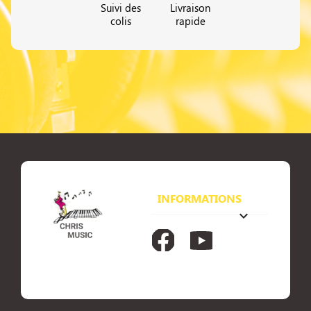
Suivi des
Livraison
colis
rapide
INFORMATIONS
keyboard_arrow_down
Facebook
YouTube