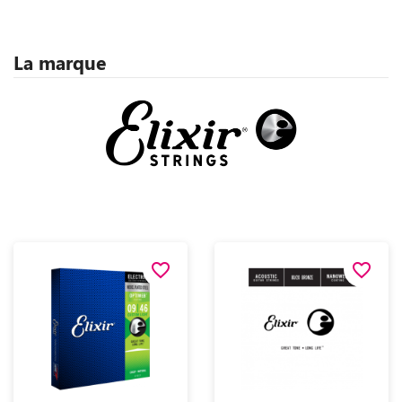
La marque
favorite_border
favorite_border