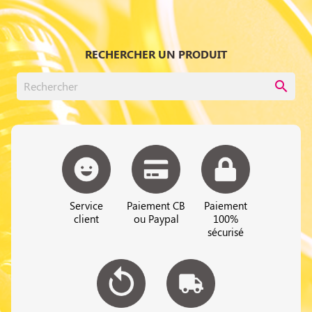
RECHERCHER UN PRODUIT
search
Service
Paiement CB
Paiement
client
ou Paypal
100%
sécurisé