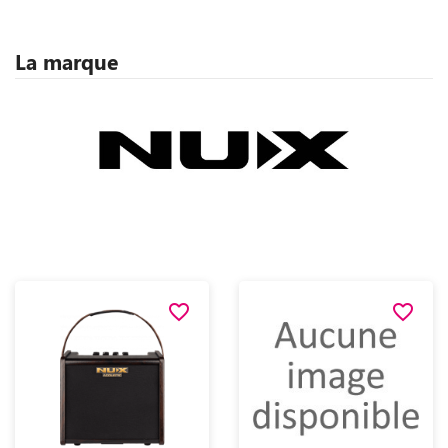
La marque
favorite_border
favorite_border