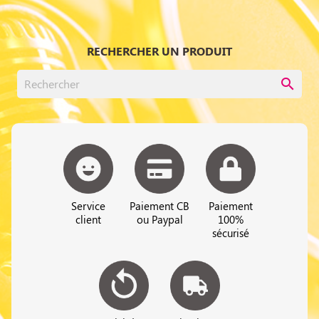
RECHERCHER UN PRODUIT
search
Service
Paiement CB
Paiement
client
ou Paypal
100%
sécurisé