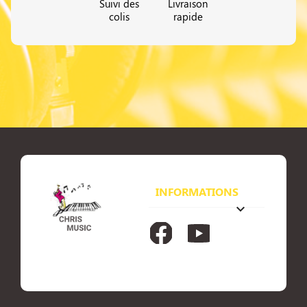
Suivi des
Livraison
colis
rapide
INFORMATIONS
keyboard_arrow_down
Facebook
YouTube