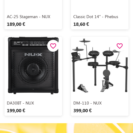
Aperçu rapide
Aperçu rapide


AC‑25 Stageman - NUX
Classic Dot 14" - Phebus
189,00 €
18,60 €
favorite_border
favorite_border
Aperçu rapide
Aperçu rapide


DA30BT - NUX
DM-110 - NUX
199,00 €
399,00 €