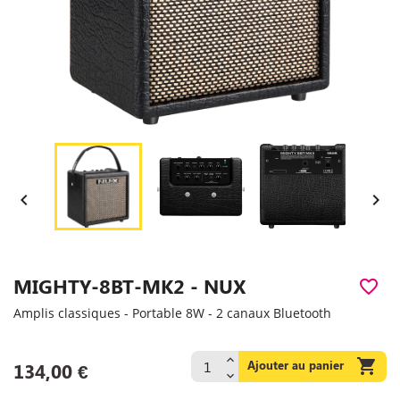


MIGHTY-8BT-MK2 - NUX
favorite_border
Amplis classiques - Portable 8W - 2 canaux Bluetooth

Ajouter au panier
134,00 €