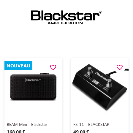
NOUVEAU
favorite_border
favorite_border
Aperçu rapide
Aperçu rapide


BEAM Mini - Blackstar
FS-11 - BLACKSTAR
168,00 €
49,00 €