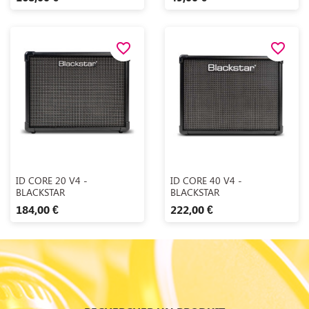
favorite_border
favorite_border
Aperçu rapide
Aperçu rapide


ID CORE 20 V4 -
ID CORE 40 V4 -
BLACKSTAR
BLACKSTAR
184,00 €
222,00 €