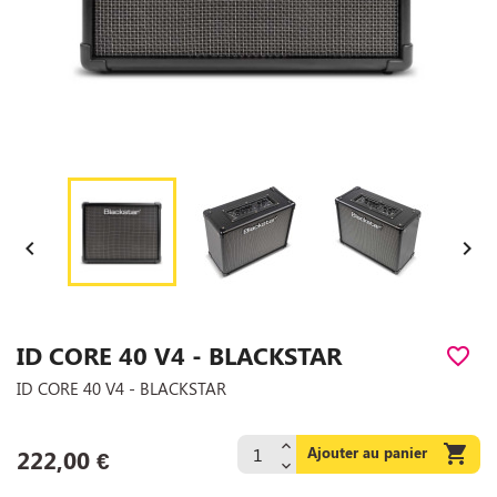


ID CORE 40 V4 - BLACKSTAR
favorite_border
ID CORE 40 V4 - BLACKSTAR

Ajouter au panier
222,00 €