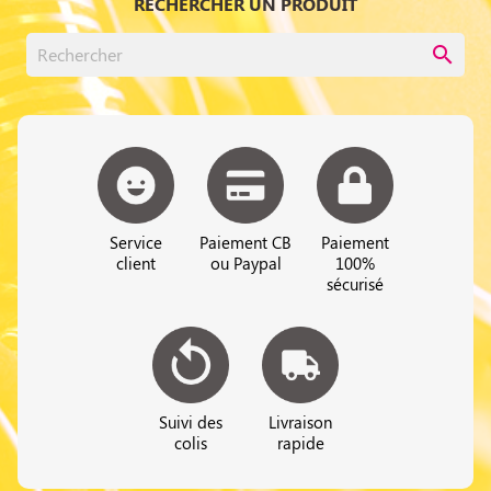
RECHERCHER UN PRODUIT
search
Service
Paiement CB
Paiement
client
ou Paypal
100%
sécurisé
Suivi des
Livraison
colis
rapide