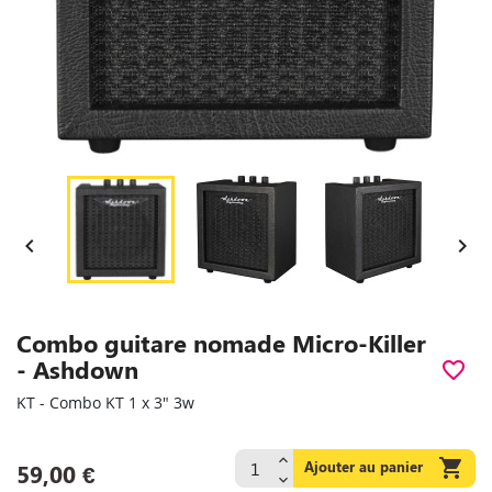


Combo guitare nomade Micro-Killer
- Ashdown
favorite_border
KT - Combo KT 1 x 3" 3w

Ajouter au panier
59,00 €