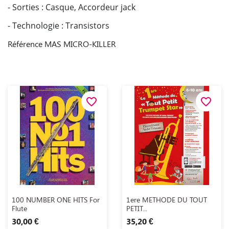
- Sorties : Casque, Accordeur jack
- Technologie : Transistors
Référence
MAS MICRO-KILLER
favorite_border
favorite_border
Aperçu rapide
Aperçu rapide


100 NUMBER ONE HITS For
1ere METHODE DU TOUT
Flute
PETIT...
30,00 €
35,20 €