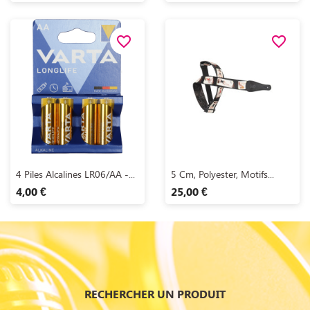
favorite_border
favorite_border
Aperçu rapide
Aperçu rapide


4 Piles Alcalines LR06/AA -...
5 Cm, Polyester, Motifs...
4,00 €
25,00 €
RECHERCHER UN PRODUIT