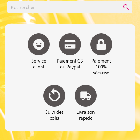
search
Service
Paiement CB
Paiement
client
ou Paypal
100%
sécurisé
Suivi des
Livraison
colis
rapide