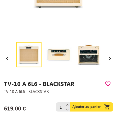


TV-10 A 6L6 - BLACKSTAR
favorite_border
TV-10 A 6L6 - BLACKSTAR

Ajouter au panier
619,00 €