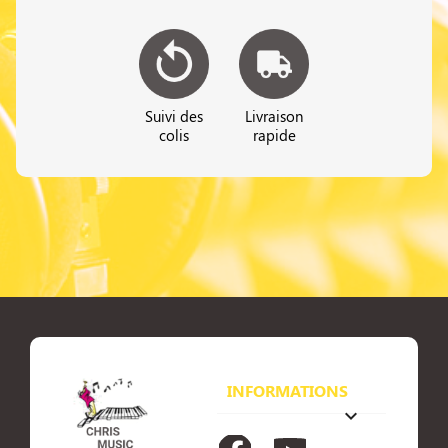
Suivi des
Livraison
colis
rapide
INFORMATIONS
keyboard_arrow_down
Facebook
YouTube