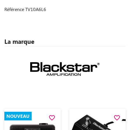
Référence
TV10A6L6
La marque
NOUVEAU
favorite_border
favorite_border